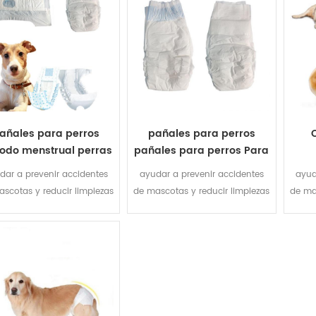
añales para perros
pañales para perros
íodo menstrual perras
pañales para perros Para
ra mascotas pañales
mierda
des
dar a prevenir accidentes
ayudar a prevenir accidentes
ayud
especiales
de
scotas y reducir limpiezas
de mascotas y reducir limpiezas
de ma
necesarias cuando salir.
innecesarias cuando salir.
inn
entr