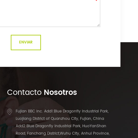
Contacto
Nosotros
Fujian BBC Inc. Add1:Blue Dragonfly Industrial Park,
Luojiang District of Quanzhou City, Fujian, China
Add2:Blue Dragonfly Industrial Park, HuoYanShan
Road, Fanchang District,Wuhu City, Anhui Province,