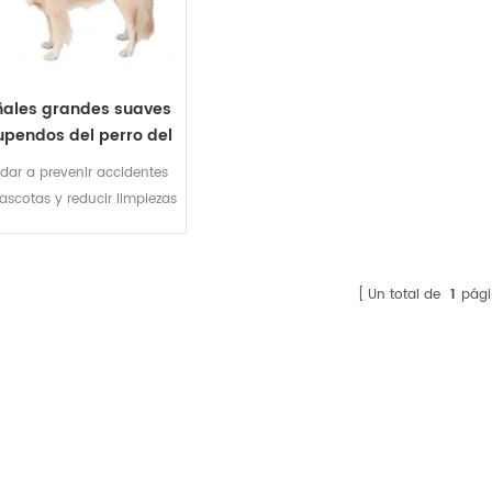
ales grandes suaves
upendos del perro del
imal doméstico de la
dar a prevenir accidentes
orbencia del modelo
scotas y reducir limpiezas
ndo del precio barato
necesarias cuando salir.
con la fragancia
Un total de
1
pági