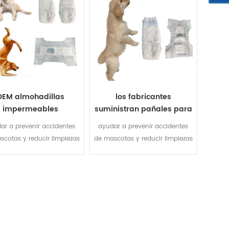
OEM almohadillas
los fabricantes
impermeables
suministran pañales para
echables del perrito
mascotas pantalones
ar a prevenir accidentes
ayudar a prevenir accidentes
l pañal del animal
menstruales para perros
scotas y reducir limpiezas
de mascotas y reducir limpiezas
doméstico del
pantalones fisiológicos
ecesarias cuando salir.
innecesarias cuando salir.
enamiento del mejor
para perros pañales para
precio
perros