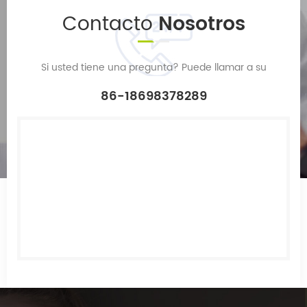
Contacto
Nosotros
Si usted tiene una pregunta? Puede llamar a su
86-18698378289