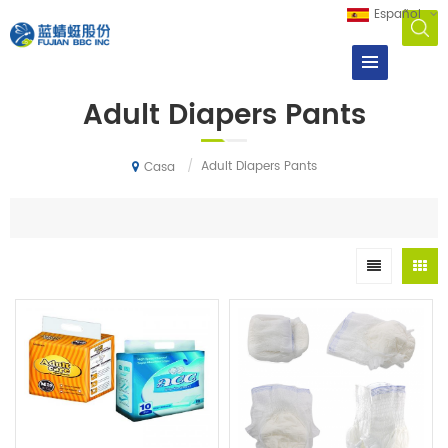
Español
Adult Diapers Pants
/
Adult Diapers Pants
Casa