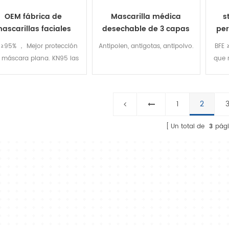
OEM fábrica de
Mascarilla médica
s
ascarillas faciales
desechable de 3 capas
per
mprar KN95 FFP2 en
lis
 ≥95% ， Mejor protección
Antipolen, antigotas, antipolvo.
BFE 
venta
m
 máscara plana. KN95 las
que 
aras están empaquetadas
másca
inglés con cinco capas de
en i
FFP2 certificado
1
2
Un total de
3
pág