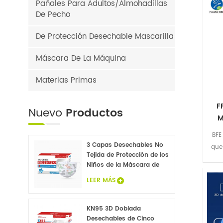
Pañales Para Adultos/Almohadillas
De Pecho
De Protección Desechable Mascarilla
Máscara De La Máquina
Materias Primas
F
Nuevo
Productos
M
20
BFE
3 Capas Desechables No
que
Tejida de Protección de los
másc
Niños de la Máscara de
en 
Cara 20PCS
LEER MÁS
KN95 3D Doblada
Desechables de Cinco