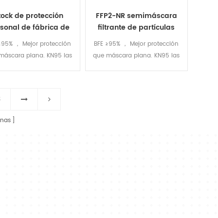
tock de protección
FFP2-NR semimáscara
sonal de fábrica de
filtrante de partículas
ta blanca kn95 5layer
FOLEDE mascarilla
≥95% ， Mejor protección
BFE ≥95% ， Mejor protección
ascarilla ce FFP2
desechable
máscara plana. KN95 las
que máscara plana. KN95 las
ras están empaquetadas
máscaras están empaquetadas
nglés con cinco capas de
en inglés con cinco capas de
FFP2 certificado
FFP2 certificado
3
inas