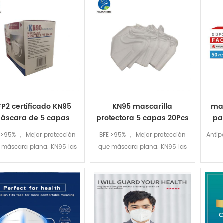
FP2 certificado KN95
KN95 mascarilla
mas
áscara de 5 capas
protectora 5 capas 20Pcs
pa
Pcs en fabricante de
en fabricante de cajas en
 ≥95% ， Mejor protección
BFE ≥95% ， Mejor protección
Antip
cajas en china
china
 máscara plana. KN95 las
que máscara plana. KN95 las
aras están empaquetadas
máscaras están empaquetadas
inglés con cinco capas de
en inglés con cinco capas de
FFP2 certificado
FFP2 certificado