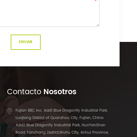
Contacto
Nosotros
Fujian BBC Inc. Add1:Blue Dragonfly Industrial Park,
Luojiang District of Quanzhou City, Fujian, China
Add2:Blue Dragonfly Industrial Park, HuoYanShan
Road, Fanchang District,Wuhu City, Anhui Province,