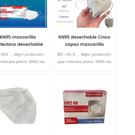
KN95 mascarilla
KN95 desechable Cinco
tectora desechable
capas mascarilla
cs Plegado 3d KN95
protectora 20Pcs
≥95% ， Mejor protección
BFE ≥95 % ， Mejor protección
scarilla protectora
máscara plana. KN95 las
que máscara plana. KN95 las
ras están empaquetadas
máscaras están empaquetadas
nglés con cinco capas de
en inglés con cinco capas de
FFP2 certificado
FFP2 certificado