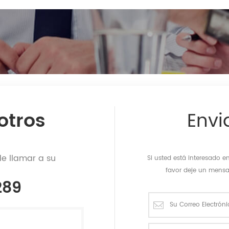
otros
Envi
de llamar a su
Si usted está interesado 
favor deje un mens
289