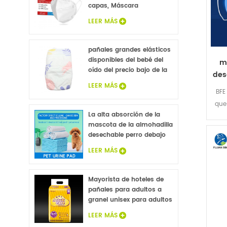
capas, Máscara
Protectora 20Pcs
LEER MÁS
pañales grandes elásticos
disponibles del bebé del
m
oído del precio bajo de la
des
venta caliente
de 
LEER MÁS
BFE
d
que
m
La alta absorción de la
másc
mascota de la almohadilla
en 
desechable perro debajo
de la almohadilla de
LEER MÁS
celulosa fluff no tejido
animal sábanas de la
cama de mayoreo
Mayorista de hoteles de
pañales para adultos a
granel unisex para adultos
pañales de la
LEER MÁS
incontinencia, pañales