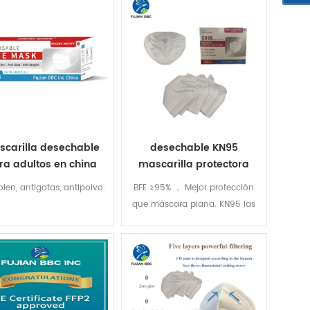
carilla desechable
desechable KN95
ra adultos en china
mascarilla protectora
20Pcs en cajas
olen, antigotas, antipolvo.
BFE ≥95% ， Mejor protección
que máscara plana. KN95 las
máscaras están empaquetadas
en inglés con cinco capas de
FFP2 certificado