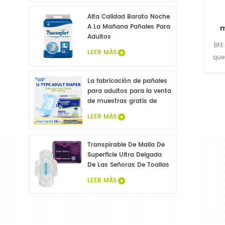
para adulto muestras
gratis
Alta Calidad Barato Noche
A La Mañana Pañales Para
m
Adultos
co
BFE
LEER MÁS
que
másc
La fabricación de pañales
en 
para adultos para la venta
de muestras gratis de
pañales para adultos
LEER MÁS
fábrica en China
Transpirable De Malla De
Superficie Ultra Delgada
De Las Señoras De Toallas
Sanitarias
LEER MÁS