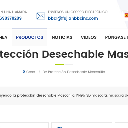
AN UNA LLAMADA
ENVÍENOS UN CORREO ELECTRÓNICO
8698378289
bbc1@fujianbbcinc.com
ÍNEA
PRODUCTOS
NOTICIAS
VIDEOS
PÓNGASE 
tección Desechable Mas
/
De Protección Desechable Mascarilla
Casa
uyendo la protección desechable Mascarilla, KN95 3D máscara, máscara d