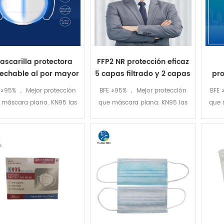
ascarilla protectora
FFP2 NR protección eficaz
echable al por mayor
5 capas filtrado y 2 capas
pro
alta calidad con filtro
derretir soplado
20P
 ≥95% ， Mejor protección
BFE ≥95% ， Mejor protección
BFE 
e 5 capas KN95 FFP2
ma
 máscara plana. KN95 las
que máscara plana. KN95 las
que 
áscara Earloop tipo
aras están empaquetadas
máscaras están empaquetadas
másca
inglés con cinco capas de
en inglés con cinco capas de
en i
FFP2 certificado
FFP2 certificado