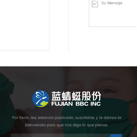
Por favor, lea, estancia publicado, suscribirse, y le damos la
bienvenida para que nos diga lo que piensa.