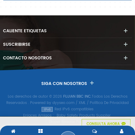
CALIENTE
ETIQUETAS
SUSCRIBIRSE
CONTACTO
NOSOTROS
SIGA CON NOSOTROS
Los derechos de autor © 2026
FUJIAN BBC INC.
Todos Los Derechos
Reservados
. Powered by
dyyseo.com
/
XML
/
Política De Privacidad
Red IPv6 compatibles
Enlaces Amigos :
Baby Safety Products Supplier
Diaper Release Paper
CONSULTA AHORA