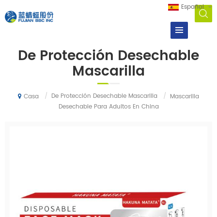
Español
De Protección Desechable
Mascarilla
/
De Protección Desechable Mascarilla
/
Mascarilla
Casa
Desechable Para Adultos En China