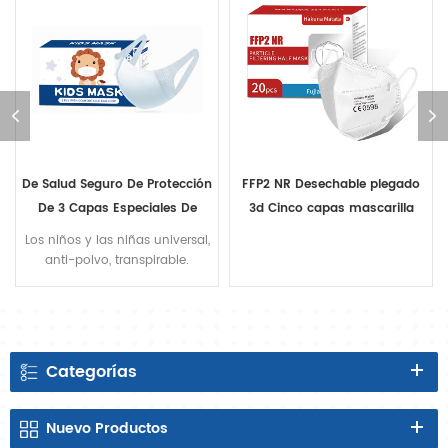
De Salud Seguro De Protección
FFP2 NR Desechable plegado
st
De 3 Capas Especiales De
3d Cinco capas mascarilla
de 
Material De Filtro Máscara De
protectora 20Pcs
Los niños y las niñas universal,
BF
Niños
anti-polvo, transpirable.
qu
más
en
Categorías
Nuevo
Productos