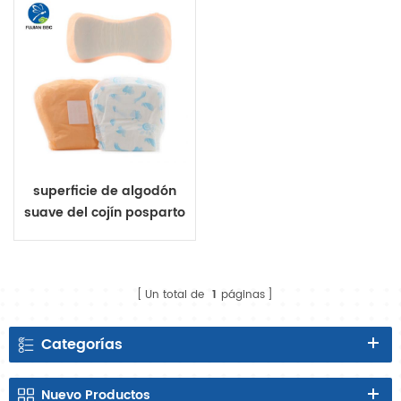
patrum almohadilla
superficie de algodón
suave del cojín posparto
de las mujeres de la hoja
trasera impermeable del
PE
Un total de
1
páginas
Categorías
Nuevo
Productos