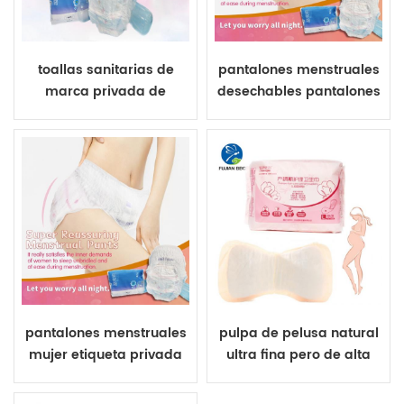
toallas sanitarias de
pantalones menstruales
marca privada de
desechables pantalones
pantalones sanitarios
sanitarios suaves para
suaves desechables
mujer
para mujer
pantalones menstruales
pulpa de pelusa natural
mujer etiqueta privada
ultra fina pero de alta
toallas sanitarias
absorción mezclada con
savia maternidad post-