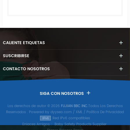
CALIENTE
ETIQUETAS
SUSCRIBIRSE
CONTACTO
NOSOTROS
SIGA CON NOSOTROS
Los derechos de autor © 2026
FUJIAN BBC INC.
Todos Los Derechos
Reservados
. Powered by
dyyseo.com
/
XML
/
Política De Privacidad
Red IPv6 compatibles
Enlaces Amigos :
Baby Safety Products Supplier