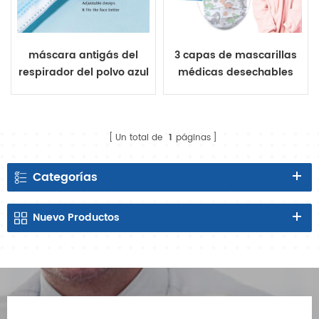
máscara antigás del
3 capas de mascarillas
respirador del polvo azul
médicas desechables
Personalizable
mascarilla facial para
mascarillas protectoras
niños mascarilla
no tejidas
desechable gancho para
Un total de
1
páginas
la oreja
Categorías
Nuevo
Productos