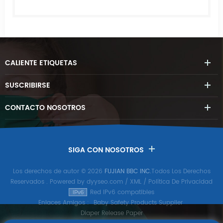
CALIENTE
ETIQUETAS
SUSCRIBIRSE
CONTACTO
NOSOTROS
SIGA CON NOSOTROS
Los derechos de autor © 2026
FUJIAN BBC INC.
Todos Los Derechos
Reservados
. Powered by
dyyseo.com
/
XML
/
Política De Privacidad
Red IPv6 compatibles
Enlaces Amigos :
Baby Safety Products Supplier
Diaper Release Paper