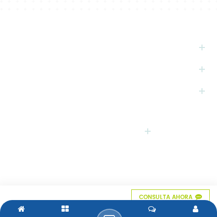
CALIENTE
ETIQUETAS
SUSCRIBIRSE
CONTACTO
NOSOTROS
SIGA CON NOSOTROS
Los derechos de autor © 2026
FUJIAN BBC INC.
Todos Los Derechos
Reservados
. Powered by
dyyseo.com
/
XML
/
Política De Privacidad
Red IPv6 compatibles
Enlaces Amigos :
Baby Safety Products Supplier
Diaper Release Paper
CONSULTA AHORA