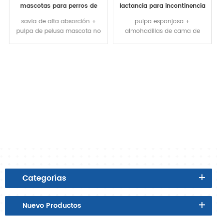
mascotas para perros de
lactancia para incontinencia
buena absorbencia más
desechables debajo de la
savia de alta absorción +
pulpa esponjosa +
vendido a granel cojines para
fábrica venta al por mayor
pulpa de pelusa mascota no
almohadillas de cama de
orinar para cachorros con pe
tejida venta al por mayor
hospital desechables de savia
Categorías
Nuevo
Productos