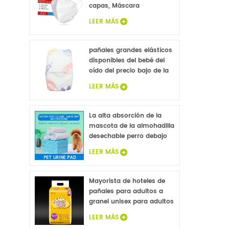
capas, Máscara
Protectora 20Pcs
LEER MÁS
pañales grandes elásticos
disponibles del bebé del
oído del precio bajo de la
venta caliente
LEER MÁS
La alta absorción de la
mascota de la almohadilla
desechable perro debajo
de la almohadilla de
LEER MÁS
celulosa fluff no tejido
animal sábanas de la
cama de mayoreo
Mayorista de hoteles de
pañales para adultos a
granel unisex para adultos
pañales de la
LEER MÁS
incontinencia, pañales