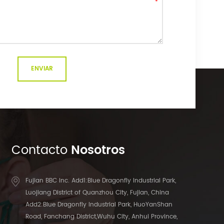
Contacto
Nosotros
Fujian BBC Inc. Add1:Blue Dragonfly Industrial Park,
Luojiang District of Quanzhou City, Fujian, China
Add2:Blue Dragonfly Industrial Park, HuoYanShan
Road, Fanchang District,Wuhu City, Anhui Province,