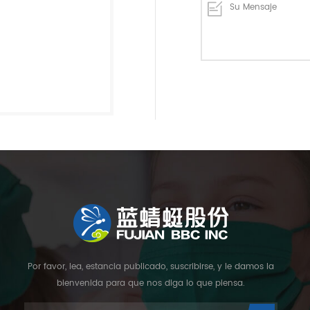
Por favor, lea, estancia publicado, suscribirse, y le damos la
bienvenida para que nos diga lo que piensa.