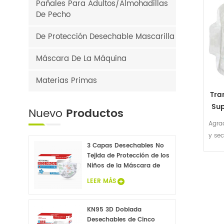
Pañales Para Adultos/Almohadillas
De Pecho
De Protección Desechable Mascarilla
Máscara De La Máquina
Materias Primas
Tra
Sup
Nuevo
Productos
De L
Agrad
y se
3 Capas Desechables No
ca
Tejida de Protección de los
Niños de la Máscara de
Cara 20PCS
LEER MÁS
KN95 3D Doblada
Desechables de Cinco