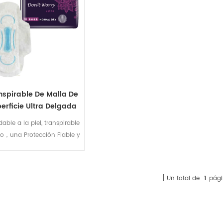
nspirable De Malla De
erficie Ultra Delgada
as Señoras De Toallas
able a la piel, transpirable
Sanitarias
co，una Protección Fiable y
pacidad de Absorción de
Femenino Períodos.
Un total de
1
pági