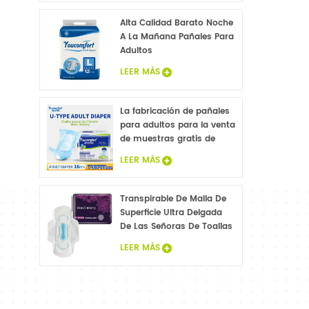
para adulto muestras
gratis
Alta Calidad Barato Noche
A La Mañana Pañales Para
Adultos
LEER MÁS
La fabricación de pañales
para adultos para la venta
de muestras gratis de
pañales para adultos
LEER MÁS
fábrica en China
Transpirable De Malla De
Superficie Ultra Delgada
De Las Señoras De Toallas
Sanitarias
LEER MÁS