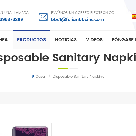
AN UNA LLAMADA
ENVÍENOS UN CORREO ELECTRÓNICO
8698378289
bbc1@fujianbbcinc.com
ÍNEA
PRODUCTOS
NOTICIAS
VIDEOS
PÓNGASE 
sposable Sanitary Napk
/
Disposable Sanitary Napkins
Casa