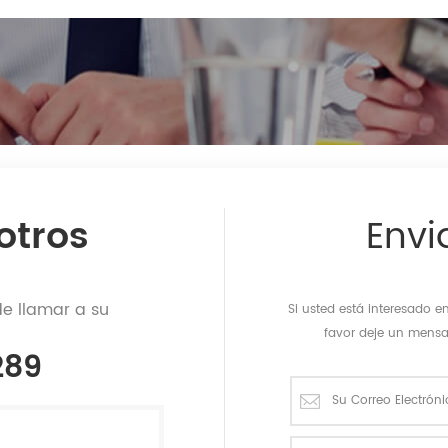
otros
Envi
de llamar a su
Si usted está interesado 
favor deje un mens
289