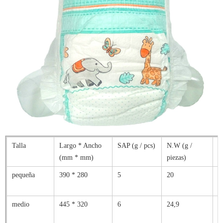
Talla
Largo * Ancho
SAP (g / pcs)
N.W (g /
a
(mm * mm)
piezas)
pequeña
390 * 280
5
20
4
medio
445 * 320
6
24,9
6