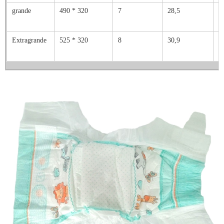
grande
490 * 320
7
28,5
7
Extragrande
525 * 320
8
30,9
8