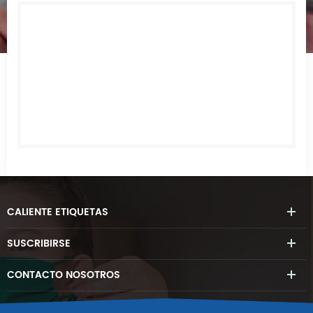
CALIENTE
ETIQUETAS
SUSCRIBIRSE
CONTACTO
NOSOTROS