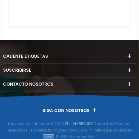
CALIENTE
ETIQUETAS
SUSCRIBIRSE
CONTACTO
NOSOTROS
SIGA CON NOSOTROS
Los derechos de autor © 2026
FUJIAN BBC INC.
Todos Los Derechos
Reservados
. Powered by
dyyseo.com
/
XML
/
Política De Privacidad
Red IPv6 compatibles